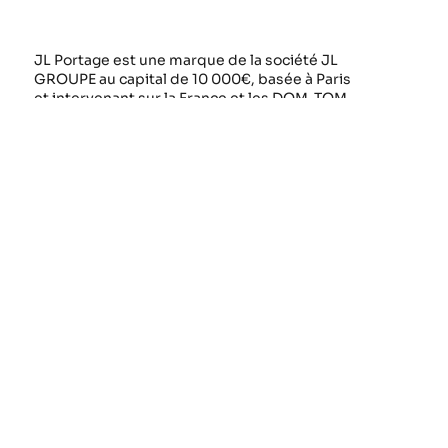
JL Portage est une marque de la société JL
GROUPE au capital de 10 000€, basée à Paris
et intervenant sur la France et les DOM-TOM.
JL GROUPE est membre de l’UNEPS (l’Union
Nationale des Entreprises de Portage
Spécialisées).
Nous contacter :
04 93 68 80 53
commercial@jlportage.com
Liens rapides
Entreprise
Qui sommes-nous
Inscription
?
Parrainage
Contact
Guide des
Mentions légales
statuts
Actualités
FAQ